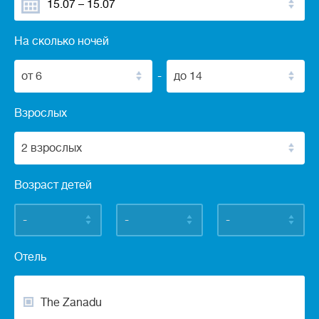
На сколько ночей
от 6
-
до 14
Взрослых
2 взрослых
Возраст детей
-
-
-
Отель
The Zanadu