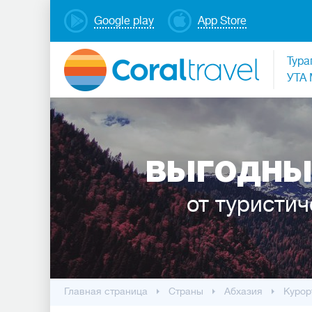
Google play
App Store
Тура
УТА 
ВЫГОДНЫ
от туристич
Главная страница
Cтраны
Абхазия
Курор