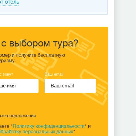
т отель
с выбором тура?
омер и получите бесплатную
уризму.
с зовут
Ваш email
ные предложения
аете "
Политику конфиденциальности
" и
обработку персональных данных
"