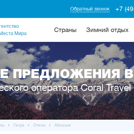
+7 (49
Обратный звонок
гентство
Cтраны
Зимний отдых
Места Мира
Е ПРЕДЛОЖЕНИЯ В
еского оператора Coral Travel
ты
Гагра
Отели
Абхазия