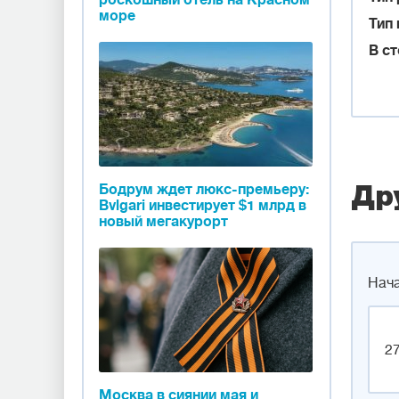
роскошный отель на Красном
море
Тип 
В с
Бодрум ждет люкс-премьеру:
Др
Bvlgari инвестирует $1 млрд в
новый мегакурорт
Нача
27
Москва в сиянии мая и