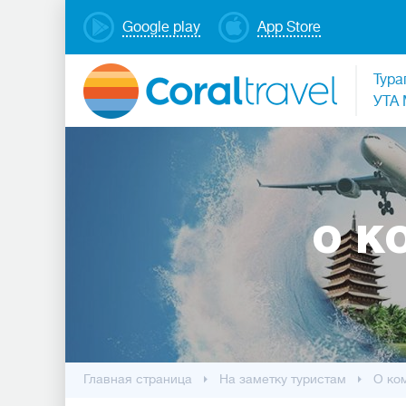
Google play
App Store
Тура
УТА 
О К
Главная страница
На заметку туристам
О ко