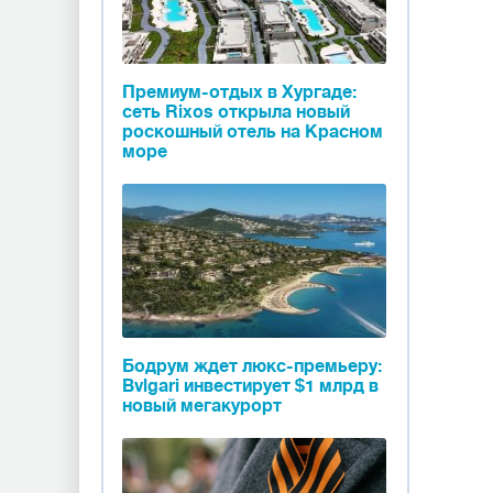
Премиум-отдых в Хургаде:
сеть Rixos открыла новый
роскошный отель на Красном
море
Бодрум ждет люкс-премьеру:
Bvlgari инвестирует $1 млрд в
новый мегакурорт