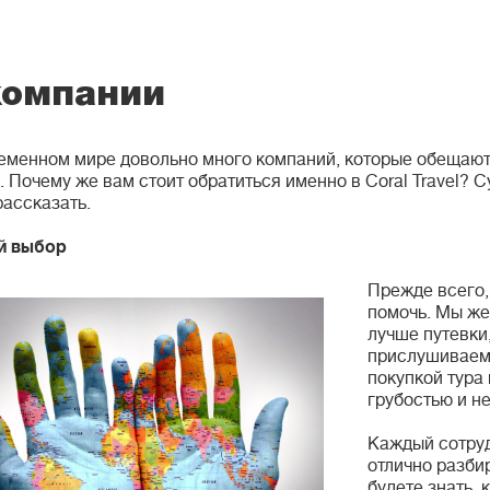
компании
еменном мире довольно много компаний, которые обещают
. Почему же вам стоит обратиться именно в Coral Travel? 
рассказать.
й выбор
Прежде всего,
помочь. Мы же
лучше путевки
прислушиваемс
покупкой тура 
грубостью и н
Каждый сотруд
отлично разби
будете знать, 