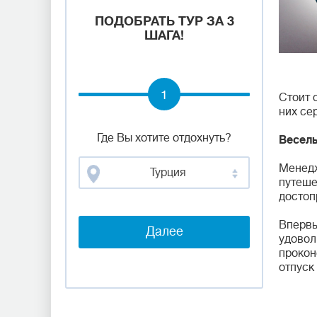
ПОДОБРАТЬ ТУР ЗА 3
ШАГА!
1
Стоит 
них се
Где Вы хотите отдохнуть?
Весель
Менедж
Турция
путеше
достоп
Впервы
Далее
удовол
прокон
отпуск