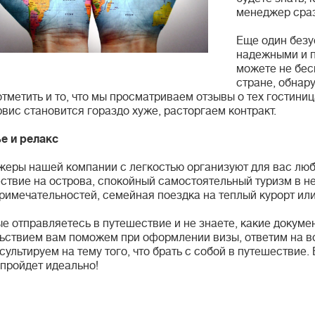
менеджер сраз
Еще один безу
надежными и 
можете не бес
стране, обнар
отметить и то, что мы просматриваем отзывы о тех гостиница
рвис становится гораздо хуже, расторгаем контракт.
е и релакс
еры нашей компании с легкостью организуют для вас люб
ствие на острова, спокойный самостоятельный туризм в н
римечательностей, семейная поездка на теплый курорт ил
е отправляетесь в путешествие и не знаете, какие докуме
ьствием вам поможем при оформлении визы, ответим на в
сультируем на тему того, что брать с собой в путешествие. 
 пройдет идеально!