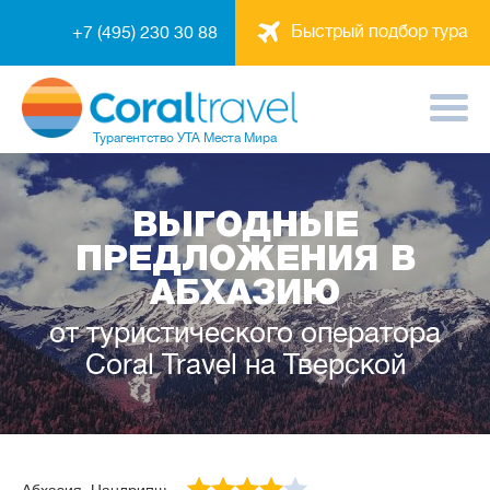
Быстрый подбор тура
+7 (495) 230 30 88
Турагентство
УТА Места Мира
ВЫГОДНЫЕ
ПРЕДЛОЖЕНИЯ В
АБХАЗИЮ
от туристического оператора
Coral Travel на Тверской