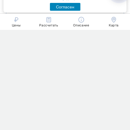
НОВОСТИ ТУРИЗМА
Согласен
Цены
Рассчитать
Описание
Карта
Премиум-отдых в Хургаде:
сеть Rixos открыла новый
роскошный отель на Красном
море