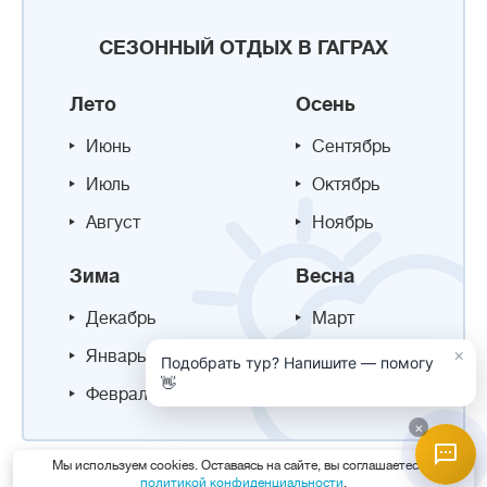
СЕЗОННЫЙ ОТДЫХ В ГАГРАХ
Лето
Осень
Июнь
Сентябрь
Июль
Октябрь
Август
Ноябрь
Зима
Весна
Декабрь
Март
×
Январь
Апрель
Подобрать тур? Напишите — помогу
👋
Февраль
Май
×
Мы используем cookies. Оставаясь на сайте, вы соглашаетесь с
политикой конфиденциальности
.