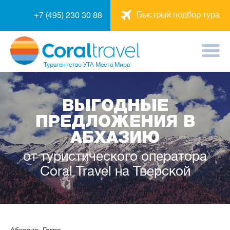
Быстрый подбор тура
+7 (495) 230 30 88
Турагентство
УТА Места Мира
ВЫГОДНЫЕ
ПРЕДЛОЖЕНИЯ В
АБХАЗИЮ
от туристического оператора
Coral Travel на Тверской