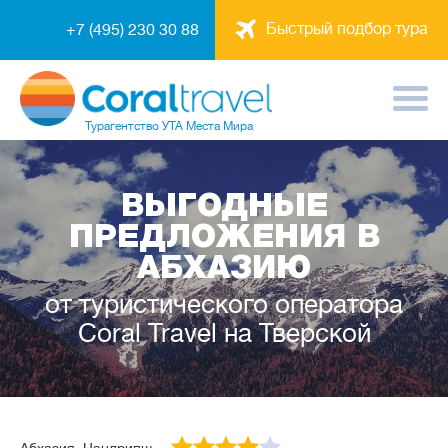
Быстрый подбор тура
+7 (495) 230 30 88
Турагентство
УТА Места Мира
ВЫГОДНЫЕ
ПРЕДЛОЖЕНИЯ В
АБХАЗИЮ
от туристического оператора
Coral Travel на Тверской