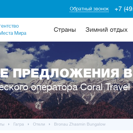
+7 (49
Обратный звонок
гентство
Cтраны
Зимний отдых
Места Мира
Е ПРЕДЛОЖЕНИЯ В
еского оператора Coral Travel
ты
Гагра
Отели
Bronau Zhasmin Bungalow