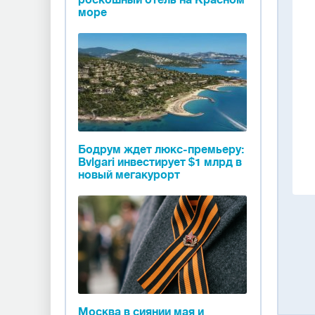
роскошный отель на Красном
море
Бодрум ждет люкс-премьеру:
Bvlgari инвестирует $1 млрд в
новый мегакурорт
Москва в сиянии мая и