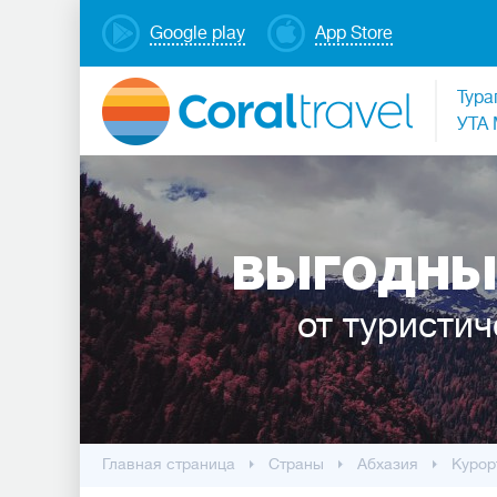
Google play
App Store
Тура
УТА 
ВЫГОДНЫ
от туристич
Главная страница
Cтраны
Абхазия
Курор