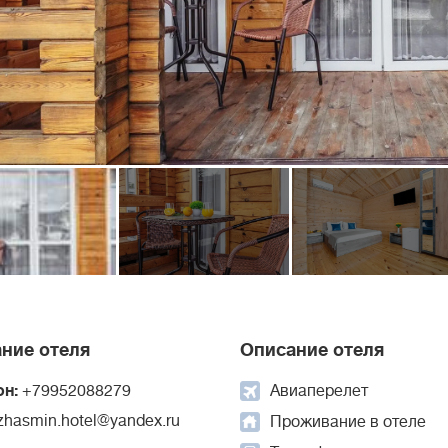
ние отеля
Описание отеля
он:
+79952088279
Авиаперелет
zhasmin.hotel@yandex.ru
Проживание в отеле