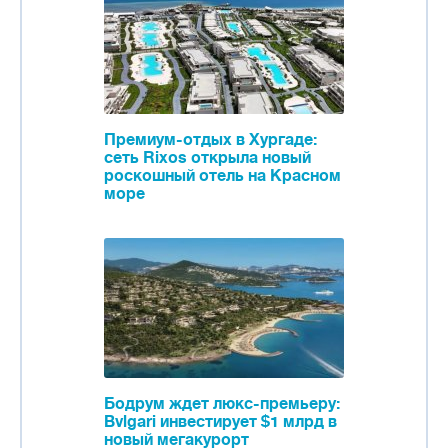
Премиум-отдых в Хургаде:
сеть Rixos открыла новый
роскошный отель на Красном
море
Бодрум ждет люкс-премьеру:
Bvlgari инвестирует $1 млрд в
новый мегакурорт