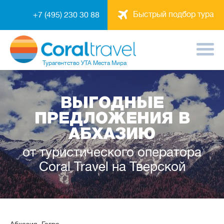
Быстрый подбор тура
+7 (495) 230 30 88
Турагентство
УТА Места Мира
ВЫГОДНЫЕ
ПРЕДЛОЖЕНИЯ В
АБХАЗИЮ
от туристического оператора
Coral Travel на Тверской