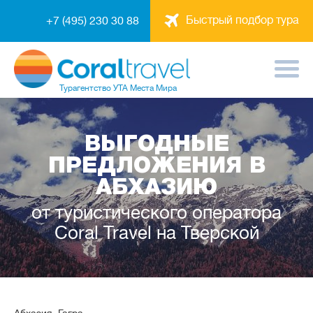
Быстрый подбор тура
+7 (495) 230 30 88
Турагентство
УТА Места Мира
ВЫГОДНЫЕ
ПРЕДЛОЖЕНИЯ В
АБХАЗИЮ
от туристического оператора
Coral Travel на Тверской