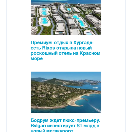
Премиум-отдых в Хургаде:
сеть Rixos открыла новый
роскошный отель на Красном
море
Бодрум ждет люкс-премьеру:
Bvlgari инвестирует $1 млрд в
новый мегакурорт