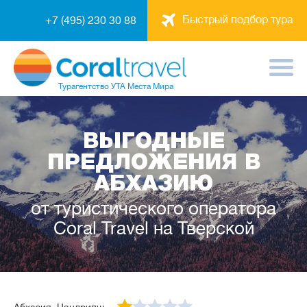
Быстрый подбор тура
+7 (495) 230 30 88
Турагентство
УТА Места Мира
ВЫГОДНЫЕ
ПРЕДЛОЖЕНИЯ В
АБХАЗИЮ
от туристического оператора
Coral Travel на Тверской