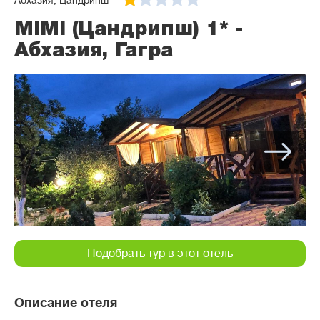
Абхазия, Цандрипш
MiMi (Цандрипш) 1* -
Абхазия, Гагра
Подобрать тур в этот отель
Описание отеля