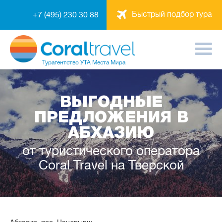
Быстрый подбор тура
+7 (495) 230 30 88
Турагентство
УТА Места Мира
ВЫГОДНЫЕ
ПРЕДЛОЖЕНИЯ В
АБХАЗИЮ
от туристического оператора
Coral Travel на Тверской