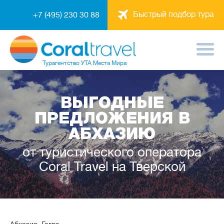
Быстрый подбор тура
+7 (495) 230 30 88
Турагентство
УТА Места Мира
ВЫГОДНЫЕ
ПРЕДЛОЖЕНИЯ В
АБХАЗИЮ
от туристического оператора
Coral Travel на Тверской