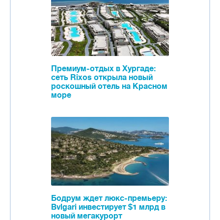
Премиум-отдых в Хургаде:
сеть Rixos открыла новый
роскошный отель на Красном
море
Бодрум ждет люкс-премьеру:
Bvlgari инвестирует $1 млрд в
новый мегакурорт