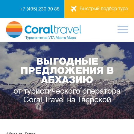
Быстрый подбор тура
+7 (495) 230 30 88
Турагентство
УТА Места Мира
ВЫГОДНЫЕ
ПРЕДЛОЖЕНИЯ В
АБХАЗИЮ
от туристического оператора
Coral Travel на Тверской