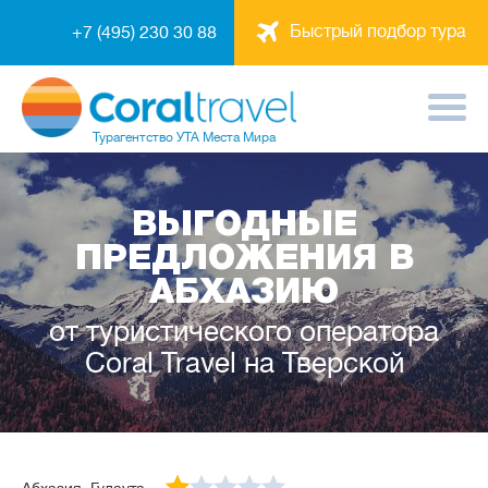
Быстрый подбор тура
+7 (495) 230 30 88
Турагентство
УТА Места Мира
ВЫГОДНЫЕ
ПРЕДЛОЖЕНИЯ В
АБХАЗИЮ
от туристического оператора
Coral Travel на Тверской