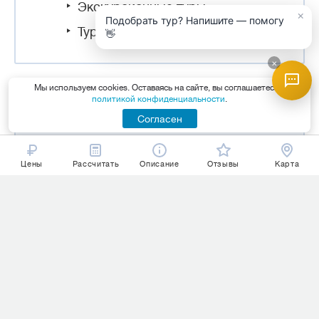
Экскурсионные туры
×
Подобрать тур? Напишите — помогу
Туры с детьми
👋
×
Мы используем cookies. Оставаясь на сайте, вы соглашаетесь с
политикой конфиденциальности
.
СЕЗОННЫЙ ОТДЫХ В ГУДАУТЕ
Согласен
Лето
Осень
Цены
Рассчитать
Описание
Отзывы
Карта
Июнь
Сентябрь
Июль
Октябрь
Август
Ноябрь
Зима
Весна
Декабрь
Март
Январь
Апрель