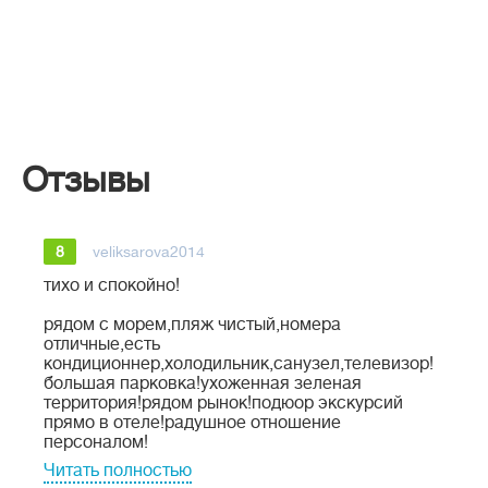
Отзывы
8
veliksarova2014
тихо и спокойно!
рядом с морем,пляж чистый,номера
отличные,есть
кондиционнер,холодильник,санузел,телевизор!
большая парковка!ухоженная зеленая
территория!рядом рынок!подюор экскурсий
прямо в отеле!радушное отношение
персоналом!
Читать полностью