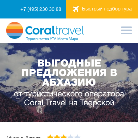
Быстрый подбор тура
+7 (495) 230 30 88
Турагентство
УТА Места Мира
ВЫГОДНЫЕ
ПРЕДЛОЖЕНИЯ В
АБХАЗИЮ
от туристического оператора
Coral Travel на Тверской