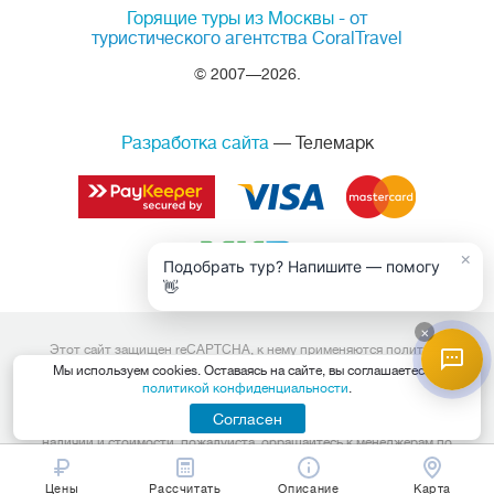
Горящие туры из Москвы
- от
туристического агентства CoralTravel
© 2007—2026.
Разработка сайта
— Телемарк
×
Подобрать тур? Напишите — помогу
👋
×
Этот сайт защищен reCAPTCHA, к нему применяются
политика
конфиденциальности
и
условия обслуживания
Google.
Мы используем cookies. Оставаясь на сайте, вы соглашаетесь с
Данный интернет сайт носит исключительно информационный
политикой конфиденциальности
.
характер и вся информация на нем не является публичной офертой,
определяемой положениями Статьи 437 (2) Гражданского кодекса
Согласен
Российской Федерации. Для получения подробной информации о
наличии и стоимости, пожалуйста, обращайтесь к менеджерам по
продажам.
Цены
Рассчитать
Описание
Карта