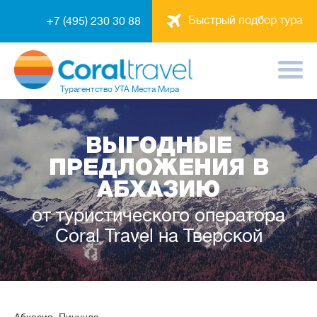
Быстрый подбор тура
+7 (495) 230 30 88
Турагентство
УТА Места Мира
ВЫГОДНЫЕ
ПРЕДЛОЖЕНИЯ В
АБХАЗИЮ
от туристического оператора
Coral Travel на Тверской