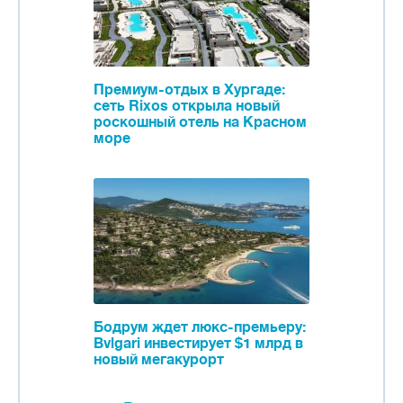
Премиум-отдых в Хургаде:
сеть Rixos открыла новый
роскошный отель на Красном
море
Бодрум ждет люкс-премьеру:
Bvlgari инвестирует $1 млрд в
новый мегакурорт