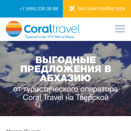
Быстрый подбор тура
+7 (495) 230 30 88
Турагентство
УТА Места Мира
ВЫГОДНЫЕ
ПРЕДЛОЖЕНИЯ В
АБХАЗИЮ
от туристического оператора
Coral Travel на Тверской