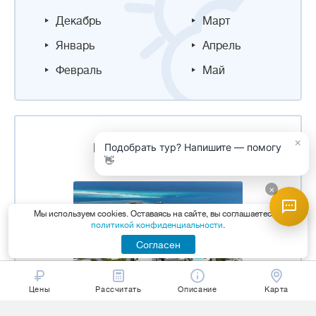
Декабрь
Март
Январь
Апрель
Февраль
Май
×
Подобрать тур? Напишите — помогу
НОВОСТИ ТУРИЗМА
👋
×
Мы используем cookies. Оставаясь на сайте, вы соглашаетесь с
политикой конфиденциальности
.
Согласен
Цены
Рассчитать
Описание
Карта
Премиум-отдых в Хургаде:
сеть Rixos открыла новый