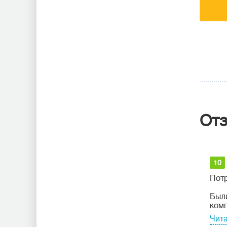
От
10
Потр
Были
комп
Чита