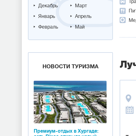
Тр
Декабрь
Март
Пит
Январь
Апрель
Ме
Февраль
Май
Лу
НОВОСТИ ТУРИЗМА
Премиум-отдых в Хургаде: