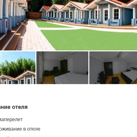
ние отеля
иаперелет
оживание в отеле