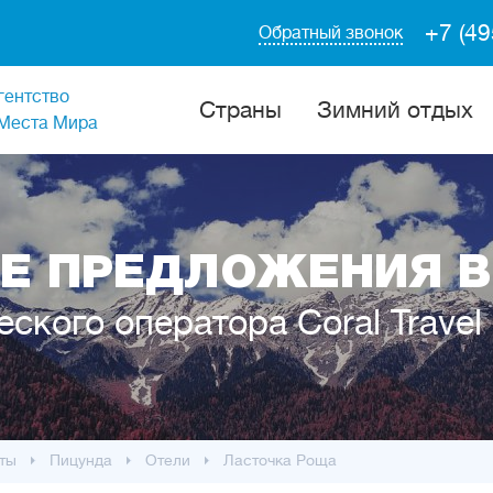
+7 (49
Обратный звонок
гентство
Cтраны
Зимний отдых
Места Мира
Е ПРЕДЛОЖЕНИЯ В
еского оператора Coral Travel
ты
Пицунда
Отели
Ласточка Роща