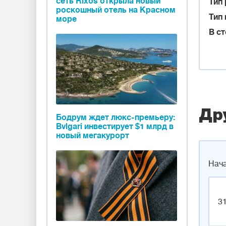
сеть Rixos открыла новый
Тип
роскошный отель на Красном
Тип 
море
В с
Др
Бодрум ждет люкс-премьеру:
Bvlgari инвестирует $1 млрд в
новый мегакурорт
Нача
31