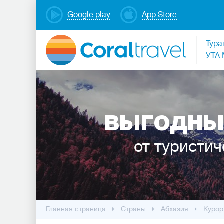
Google play
App Store
Тура
УТА 
ВЫГОДНЫ
от туристич
Главная страница
Cтраны
Абхазия
Курор