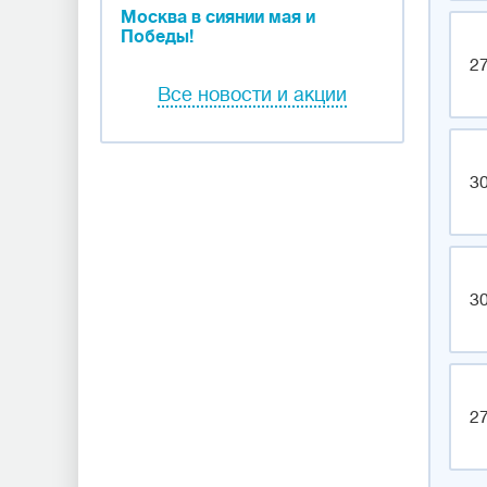
Москва в сиянии мая и
Победы!
27
Все новости и акции
30
30
27