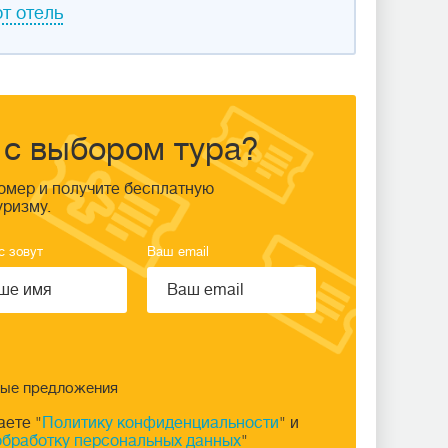
т отель
с выбором тура?
омер и получите бесплатную
уризму.
с зовут
Ваш email
ные предложения
аете "
Политику конфиденциальности
" и
обработку персональных данных
"