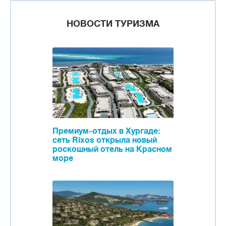
НОВОСТИ ТУРИЗМА
Премиум-отдых в Хургаде:
сеть Rixos открыла новый
роскошный отель на Красном
море