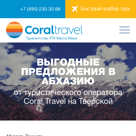
Быстрый подбор тура
+7 (495) 230 30 88
Турагентство
УТА Места Мира
ВЫГОДНЫЕ
ПРЕДЛОЖЕНИЯ В
АБХАЗИЮ
от туристического оператора
Coral Travel на Тверской