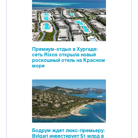
Премиум-отдых в Хургаде:
сеть Rixos открыла новый
роскошный отель на Красном
море
Бодрум ждет люкс-премьеру:
Bvlgari инвестирует $1 млрд в