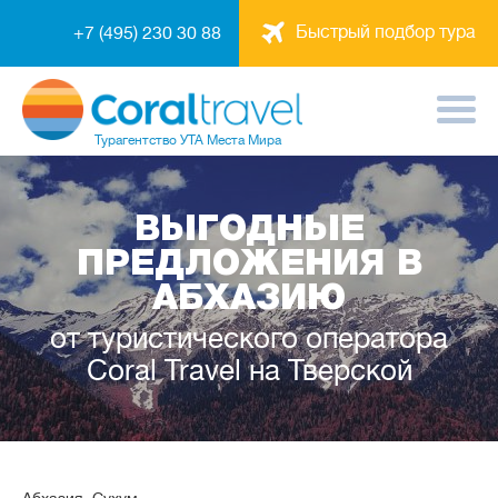
Быстрый подбор тура
+7 (495) 230 30 88
Турагентство
УТА Места Мира
ВЫГОДНЫЕ
ПРЕДЛОЖЕНИЯ В
АБХАЗИЮ
от туристического оператора
Coral Travel на Тверской