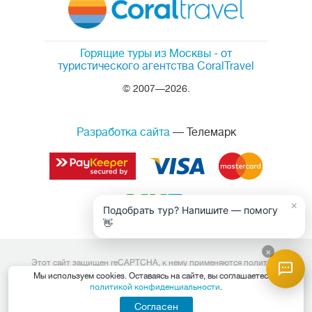
Горящие туры из Москвы
- от
туристического агентства CoralTravel
© 2007—2026.
Разработка сайта
— Телемарк
×
Подобрать тур? Напишите — помогу
👋
×
Этот сайт защищен reCAPTCHA, к нему применяются
политика
конфиденциальности
и
условия обслуживания
Google.
Мы используем cookies. Оставаясь на сайте, вы соглашаетесь с
Данный интернет сайт носит исключительно информационный
политикой конфиденциальности
.
характер и вся информация на нем не является публичной офертой,
определяемой положениями Статьи 437 (2) Гражданского кодекса
Согласен
Российской Федерации. Для получения подробной информации о