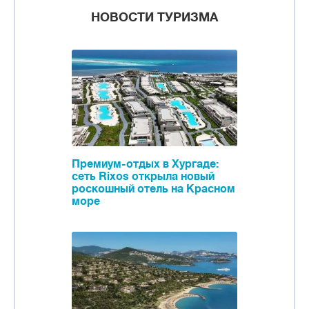
НОВОСТИ ТУРИЗМА
Премиум-отдых в Хургаде:
сеть Rixos открыла новый
роскошный отель на Красном
море