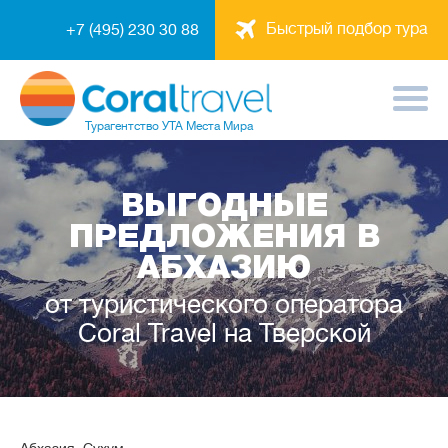
Быстрый подбор тура
+7 (495) 230 30 88
Турагентство
УТА Места Мира
ВЫГОДНЫЕ
ПРЕДЛОЖЕНИЯ В
АБХАЗИЮ
от туристического оператора
Coral Travel на Тверской