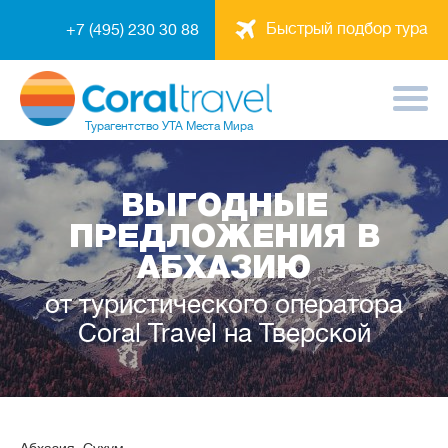
Быстрый подбор тура
+7 (495) 230 30 88
Турагентство
УТА Места Мира
ВЫГОДНЫЕ
ПРЕДЛОЖЕНИЯ В
АБХАЗИЮ
от туристического оператора
Coral Travel на Тверской