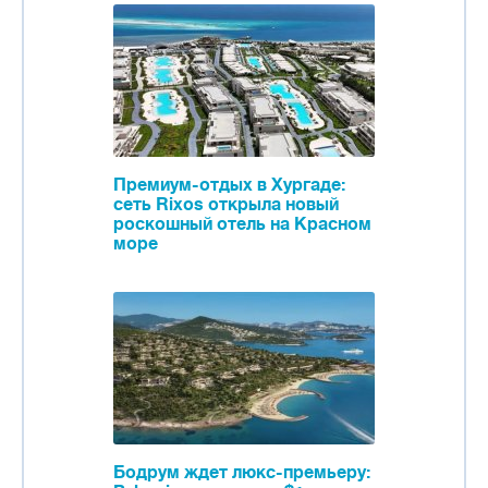
Премиум-отдых в Хургаде:
сеть Rixos открыла новый
роскошный отель на Красном
море
Бодрум ждет люкс-премьеру: