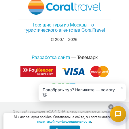
Горящие туры из Москвы
- от
туристического агентства CoralTravel
© 2007—2026.
Разработка сайта
— Телемарк
×
Подобрать тур? Напишите — помогу
👋
×
Этот сайт защищен reCAPTCHA, к нему применяются
политика
конфиденциальности
и
условия обслуживания
Google.
Мы используем cookies. Оставаясь на сайте, вы соглашаетесь с
Данный интернет сайт носит исключительно информационный
политикой конфиденциальности
.
характер и вся информация на нем не является публичной офертой,
определяемой положениями Статьи 437 (2) Гражданского кодекса