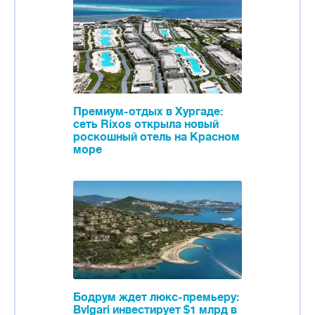
Премиум-отдых в Хургаде:
сеть Rixos открыла новый
роскошный отель на Красном
море
Бодрум ждет люкс-премьеру:
Bvlgari инвестирует $1 млрд в