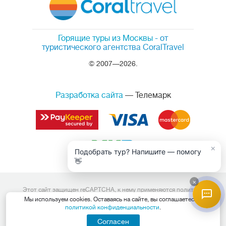
Горящие туры из Москвы
- от
туристического агентства CoralTravel
© 2007—2026.
Разработка сайта
— Телемарк
×
Подобрать тур? Напишите — помогу
👋
×
Этот сайт защищен reCAPTCHA, к нему применяются
политика
конфиденциальности
и
условия обслуживания
Google.
Мы используем cookies. Оставаясь на сайте, вы соглашаетесь с
Данный интернет сайт носит исключительно информационный
политикой конфиденциальности
.
характер и вся информация на нем не является публичной офертой,
определяемой положениями Статьи 437 (2) Гражданского кодекса
Согласен
Российской Федерации. Для получения подробной информации о