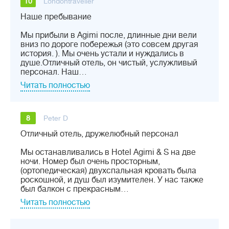
10
Londontraveller
Наше пребывание
Мы прибыли в Agimi после, длинные дни вели
вниз по дороге побережья (это совсем другая
история. ). Мы очень устали и нуждались в
душе.Отличный отель, он чистый, услужливый
персонал. Наш…
Читать полностью
8
Peter D
Отличный отель, дружелюбный персонал
Мы останавливались в Hotel Agimi & S на две
ночи. Номер был очень просторным,
(ортопедическая) двухспальная кровать была
роскошной, и душ был изумителен. У нас также
был балкон с прекрасным…
Читать полностью