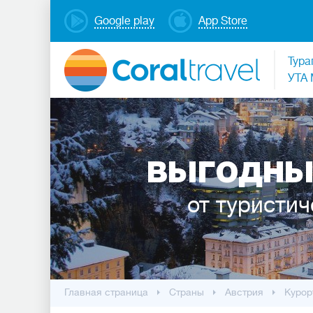
Google play
App Store
Тура
УТА 
ВЫГОДНЫ
от туристич
Главная страница
Cтраны
Австрия
Курор