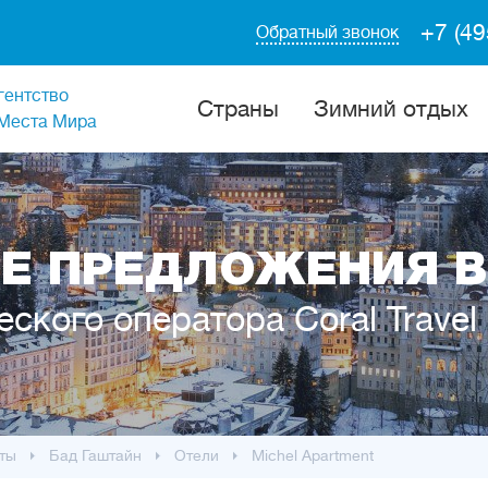
+7 (49
Обратный звонок
гентство
Cтраны
Зимний отдых
Места Мира
Е ПРЕДЛОЖЕНИЯ В
еского оператора Coral Travel
ты
Бад Гаштайн
Отели
Michel Apartment