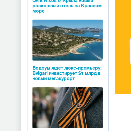
сеть Rixos открыла новый
роскошный отель на Красном
море
Бодрум ждет люкс-премьеру:
Bvlgari инвестирует $1 млрд в
новый мегакурорт