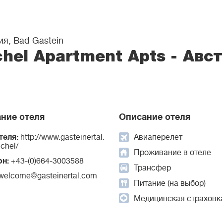
ия, Bad Gastein
chel Apartment Apts - Авс
ние отеля
Описание отеля
теля:
http://www.gasteinertal.
Авиаперелет
chel/
Проживание в отеле
он:
+43-(0)664-3003588
Трансфер
welcome@gasteinertal.com
Питание (на выбор)
Медицинская страховк