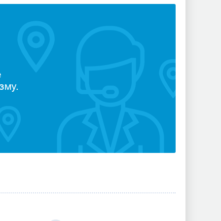
е
зму.