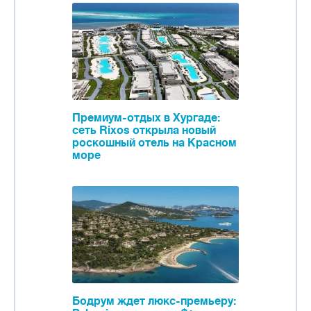
Премиум-отдых в Хургаде:
сеть Rixos открыла новый
роскошный отель на Красном
море
Бодрум ждет люкс-премьеру: