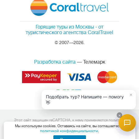
Горящие туры из Москвы
- от
туристического агентства CoralTravel
© 2007—2026.
Разработка сайта
— Телемарк
×
Подобрать тур? Напишите — помогу
👋
×
Этот сайт защищен reCAPTCHA, к нему применяются
политика
конфиденциальности
и
условия обслуживания
Google.
Мы используем cookies. Оставаясь на сайте, вы соглашаетесь с
Данный интернет сайт носит исключительно информационный
политикой конфиденциальности
.
характер и вся информация на нем не является публичной офертой,
определяемой положениями Статьи 437 (2) Гражданского кодекса