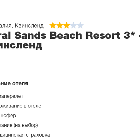
алия, Квинсленд
al Sands Beach Resort 3* 
инсленд
ние отеля
иаперелет
оживание в отеле
ансфер
ание (на выбор)
дицинская страховка