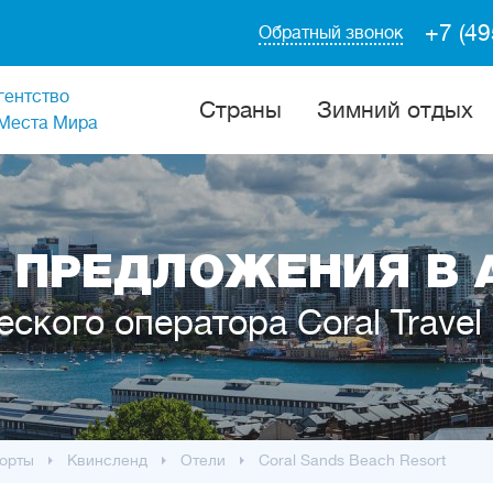
+7 (49
Обратный звонок
гентство
Cтраны
Зимний отдых
Места Мира
 ПРЕДЛОЖЕНИЯ В 
еского оператора Coral Travel
орты
Квинсленд
Отели
Coral Sands Beach Resort