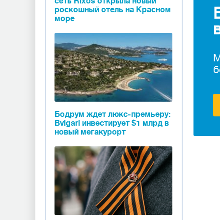
сеть Rixos открыла новый
роскошный отель на Красном
море
М
б
Бодрум ждет люкс-премьеру:
Bvlgari инвестирует $1 млрд в
новый мегакурорт