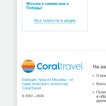
Москва в сиянии мая и
Победы!
Все новости и акции
На за
О ко
Горящие туры из Москвы
- от
туристического агентства
Конт
CoralTravel
Поли
© 2007—2026.
и об
данн