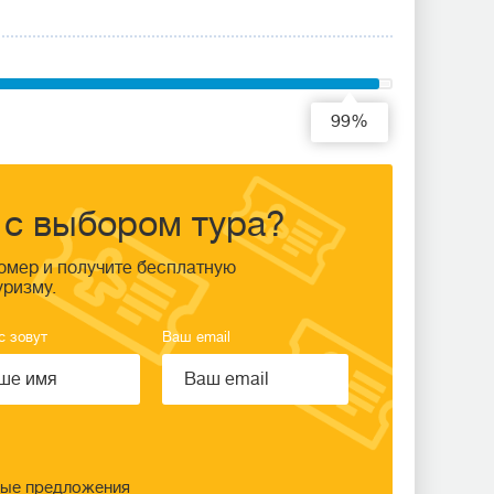
99%
с выбором тура?
омер и получите бесплатную
уризму.
с зовут
Ваш email
ные предложения