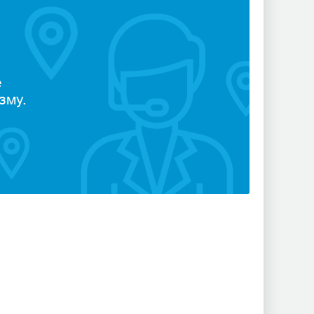
е
зму.