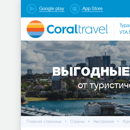
Google play
App Store
Тура
УТА 
ВЫГОДНЫЕ
от туристич
Главная страница
Cтраны
Австралия
Кур