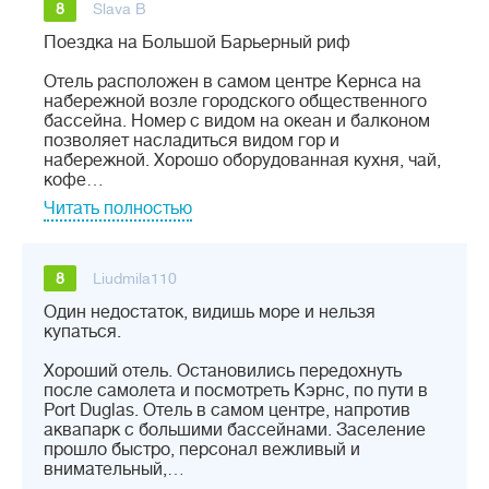
8
Slava B
Поездка на Большой Барьерный риф
Отель расположен в самом центре Кернса на
набережной возле городского общественного
бассейна. Номер с видом на океан и балконом
позволяет насладиться видом гор и
набережной. Хорошо оборудованная кухня, чай,
кофе…
Читать полностью
8
Liudmila110
Один недостаток, видишь море и нельзя
купаться.
Хороший отель. Остановились передохнуть
после самолета и посмотреть Кэрнс, по пути в
Port Duglas. Отель в самом центре, напротив
аквапарк с большими бассейнами. Заселение
прошло быстро, персонал вежливый и
внимательный,…