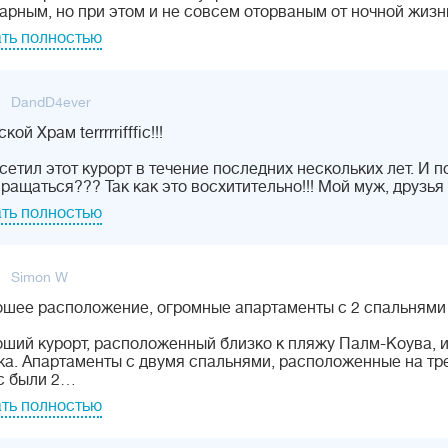
арным, но при этом и не совсем оторваным от ночной жи
ть полностью
DandD4ever
ой Храм terrrrrifffic!!!
сетил этот курорт в течение последних нескольких лет. И п
ращаться??? Так как это восхитительно!!! Мой муж, друзь
ть полностью
Simon W
шее расположение, огромные апартаменты с 2 спальнями
ший курорт, расположенный близко к пляжу Палм-Коува, 
а. Апартаменты с двумя спальнями, расположенные на тре
с были 2…
ть полностью