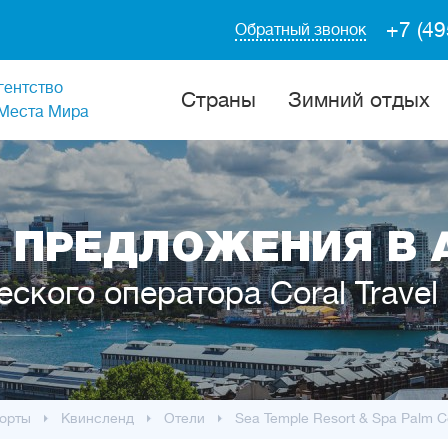
+7 (49
Обратный звонок
гентство
Cтраны
Зимний отдых
Места Мира
 ПРЕДЛОЖЕНИЯ В 
еского оператора Coral Travel
орты
Квинсленд
Отели
Sea Temple Resort & Spa Palm 