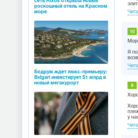
сеть Rixos открыла новый
элит
роскошный отель на Красном
море
Чита
10
Морск
Я по
возв
Чита
Бодрум ждет люкс-премьеру:
Bvlgari инвестирует $1 млрд в
новый мегакурорт
8
Хоро
Хоро
пляж
у на
Чита