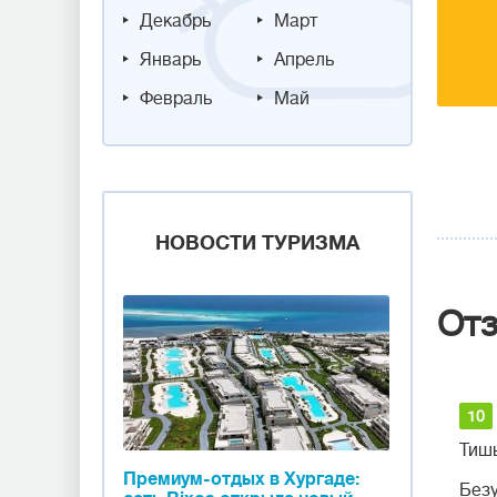
Декабрь
Март
Январь
Апрель
Февраль
Май
НОВОСТИ ТУРИЗМА
От
10
Тишь
Премиум-отдых в Хургаде:
Безу