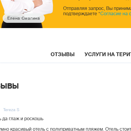
Отправляя запрос, Вы приним
подтверждаете "
Согласие на 
Елена Смагина
ОТЗЫВЫ
УСЛУГИ НА ТЕР
зывы
Tereza S
 да глаж и роскошь
мно красивый отель с полуприватным пляжем. Отель стоит 