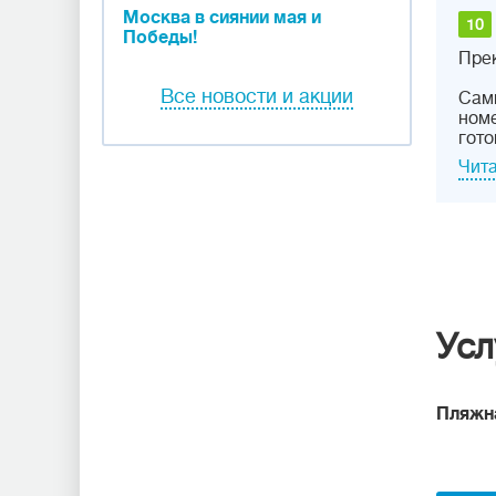
Москва в сиянии мая и
10
Победы!
Пре
Все новости и акции
Самы
номе
гото
Чита
Усл
Пляжн