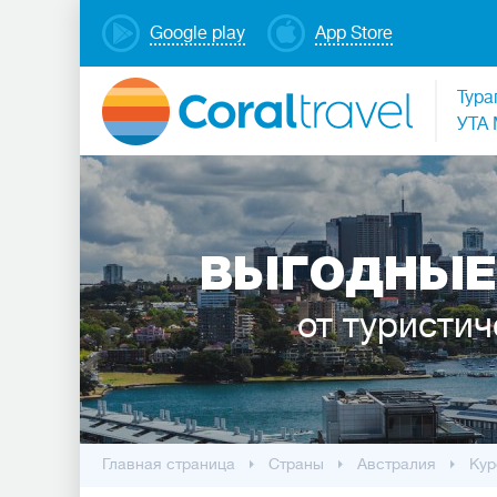
Google play
App Store
Тура
УТА 
ВЫГОДНЫЕ
от туристич
Главная страница
Cтраны
Австралия
Кур