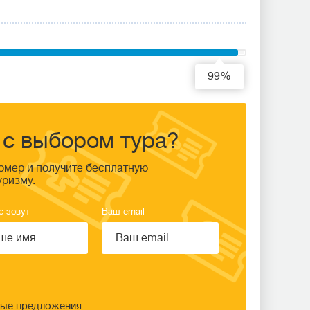
99%
с выбором тура?
омер и получите бесплатную
уризму.
с зовут
Ваш email
ные предложения