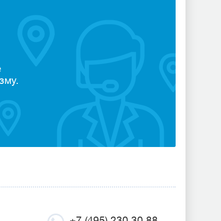
е
зму.
+7 (495) 230 30 88