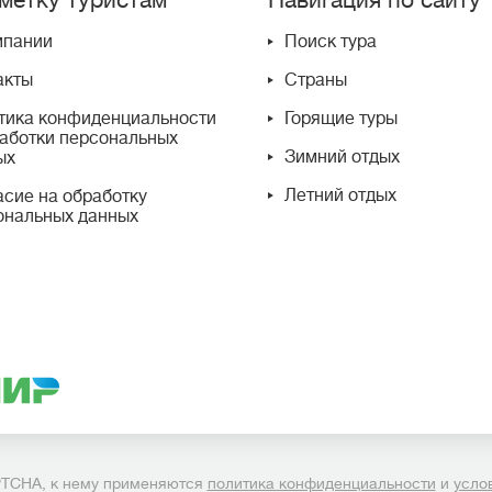
метку туристам
Навигация по сайту
мпании
Поиск тура
акты
Страны
тика конфиденциальности
Горящие туры
работки персональных
Зимний отдых
ых
Летний отдых
асие на обработку
ональных данных
PTCHA, к нему применяются
политика конфиденциальности
и
усло