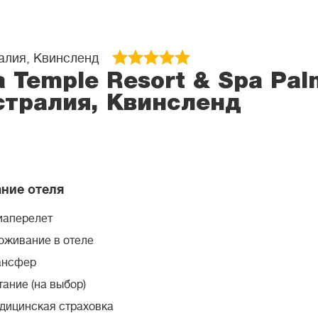
алия, Квинсленд
 Temple Resort & Spa Pal
стралия, Квинсленд
ние отеля
иаперелет
оживание в отеле
ансфер
ание (на выбор)
дицинская страховка