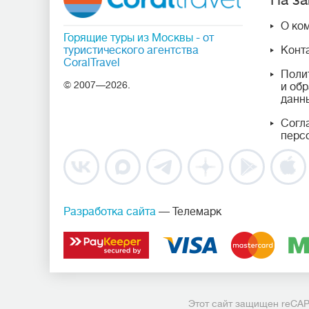
На за
О ко
Горящие туры из Москвы
- от
туристического агентства
Конт
CoralTravel
Поли
© 2007—2026.
и об
данн
Согл
перс
Разработка сайта
— Телемарк
Этот сайт защищен reCA