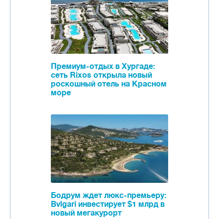
Премиум-отдых в Хургаде:
сеть Rixos открыла новый
роскошный отель на Красном
море
Бодрум ждет люкс-премьеру:
Bvlgari инвестирует $1 млрд в
новый мегакурорт