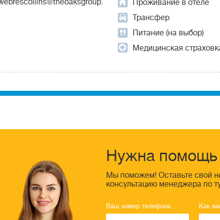
webrescollins@theoaksgroup.
Проживание в отеле
Трансфер
Питание (на выбор)
Медицинская страховк
Нужна помощь 
Мы поможем! Оставьте свой н
консультацию менеджера по т
Ваш номер телефона
Как ва