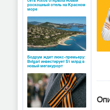
сеть Rixos открыла новый
роскошный отель на Красном
море
Бодрум ждет люкс-премьеру:
Bvlgari инвестирует $1 млрд в
новый мегакурорт
Оп