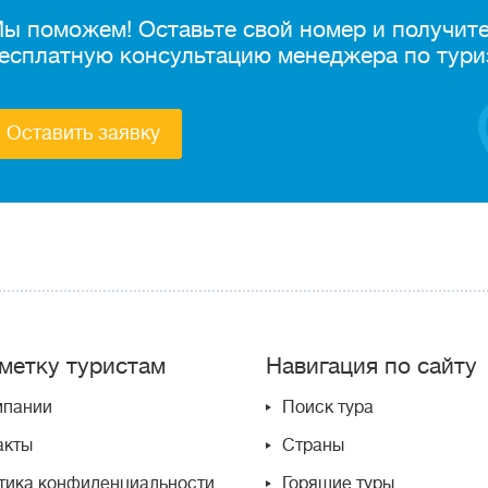
ы поможем! Оставьте свой номер и получит
есплатную консультацию менеджера по тури
Оставить заявку
метку туристам
Навигация по сайту
мпании
Поиск тура
акты
Страны
тика конфиденциальности
Горящие туры