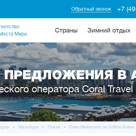
+7 (49
Обратный звонок
гентство
Cтраны
Зимний отдых
Места Мира
 ПРЕДЛОЖЕНИЯ В 
еского оператора Coral Travel
орты
Мельбурн
Отели
Oaks Melbourne on Collins Suites