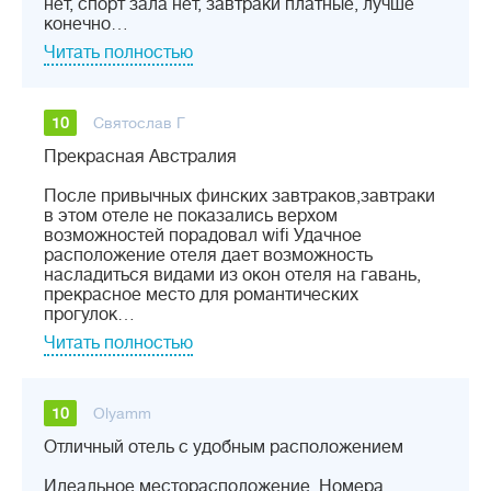
нет, cпорт зала нет, завтраки платные, лучше
конечно…
Читать полностью
10
Святослав Г
Прекрасная Австралия
После привычных финских завтраков,завтраки
в этом отеле не показались верхом
возможностей порадовал wifi Удачное
расположение отеля дает возможность
насладиться видами из окон отеля на гавань,
прекрасное место для романтических
прогулок…
Читать полностью
10
Olyamm
Отличный отель с удобным расположением
Идеальное месторасположение. Номера