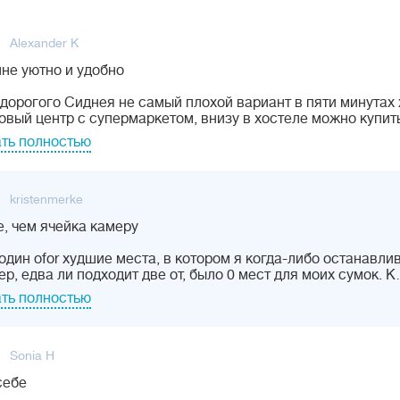
Alexander K
не уютно и удобно
дорогого Сиднея не самый плохой вариант в пяти минутах 
овый центр с супермаркетом, внизу в хостеле можно купит
ть полностью
kristenmerke
, чем ячейка камеру
один ofor худшие места, в котором я когда-либо останавли
р, едва ли подходит две от, было 0 мест для моих сумок. 
ть полностью
Sonia H
себе