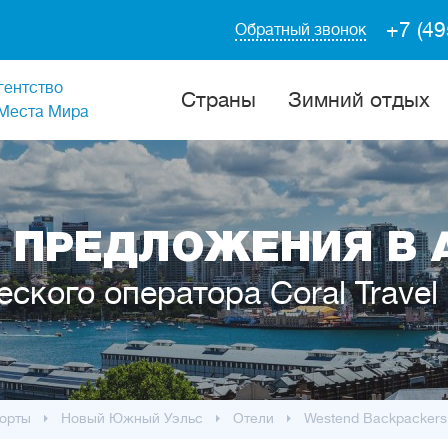
+7 (49
Обратный звонок
гентство
Cтраны
Зимний отдых
Места Мира
 ПРЕДЛОЖЕНИЯ В 
еского оператора Coral Travel
орты
Новый Южный Уэльс
Отели
Westend Backpackers 