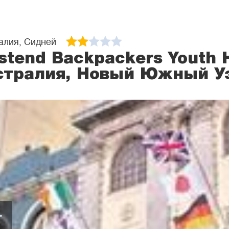
алия, Сидней
tend Backpackers Youth H
стралия, Новый Южный У