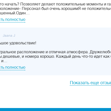
го начать? Позволяет делают положительные моменты и raso
оложение- Персонал был очень хорошимЯ не положительны
ошенный.Один…
ть полностью
Jaana J
шое удовольствие!
ральное расположение и отличная атмосфера. Дружелюбн
 дешевые, и номера хорошо. Каждый день что-то идет как 
и и…
ть полностью
Показать еще отз