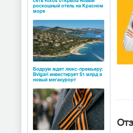
сеть Rixos открыла новый
роскошный отель на Красном
море
Бодрум ждет люкс-премьеру:
Bvlgari инвестирует $1 млрд в
новый мегакурорт
От