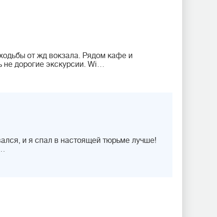
ходьбы от жд вокзала. Рядом кафе и
ь не дорогие экскурсии. Wi…
вался, и я спал в настоящей тюрьме лучше!
К…