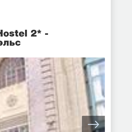
ostel 2* -
эльс