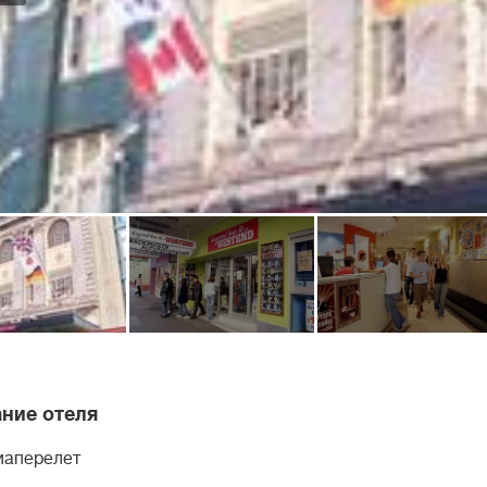
ние отеля
иаперелет