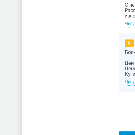
С че
Расп
изн
Чита
6
Боль
Цент
Цены
Куг
Чита