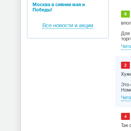
Москва в сиянии мая и
Победы!
8
впол
Все новости и акции
Для 
торг
Чита
2
Хуже
Это 
Номе
Чита
4
Так 