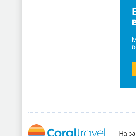
М
б
На за