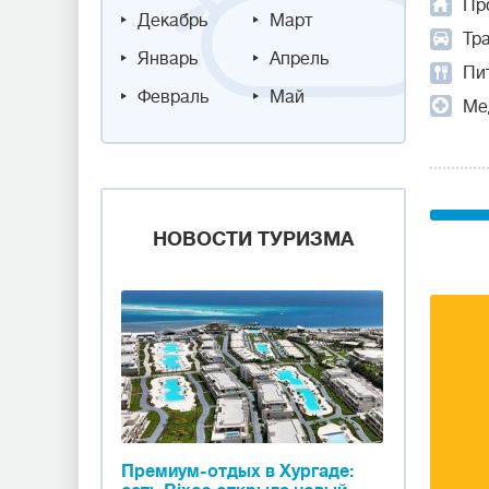
Пр
Декабрь
Март
Тр
Январь
Апрель
Пит
Февраль
Май
Ме
НОВОСТИ ТУРИЗМА
Премиум-отдых в Хургаде: