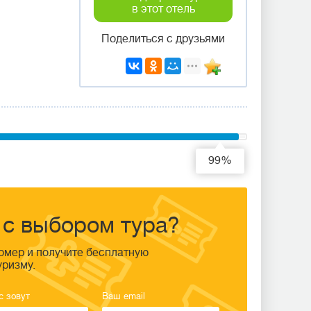
в этот отель
Поделиться с друзьями
99%
с выбором тура?
омер и получите бесплатную
уризму.
с зовут
Ваш email