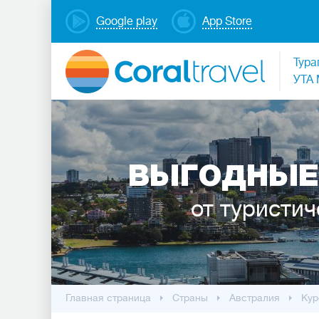
Google play
App Store
Тура
УТА 
ВЫГОДНЫЕ
от туристич
Главная страница
Cтраны
Австралия
Кур