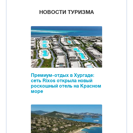
НОВОСТИ ТУРИЗМА
Премиум-отдых в Хургаде:
сеть Rixos открыла новый
роскошный отель на Красном
море