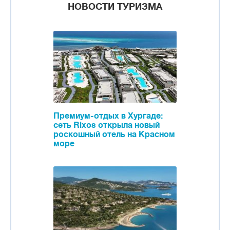
НОВОСТИ ТУРИЗМА
Премиум-отдых в Хургаде:
сеть Rixos открыла новый
роскошный отель на Красном
море