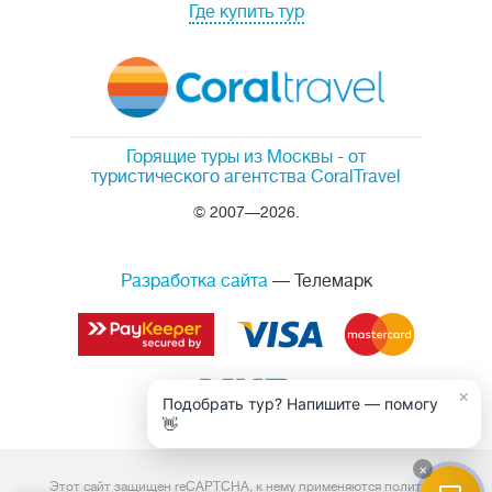
Где купить тур
Горящие туры из Москвы
- от
туристического агентства CoralTravel
© 2007—2026.
Разработка сайта
— Телемарк
×
Подобрать тур? Напишите — помогу
👋
×
Этот сайт защищен reCAPTCHA, к нему применяются
политика