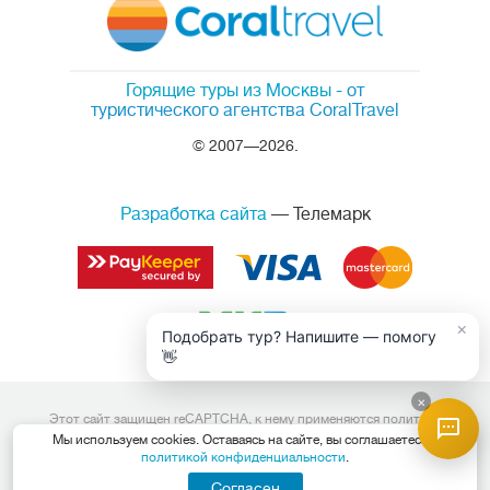
Горящие туры из Москвы
- от
туристического агентства CoralTravel
© 2007—2026.
Разработка сайта
— Телемарк
×
Подобрать тур? Напишите — помогу
👋
×
Этот сайт защищен reCAPTCHA, к нему применяются
политика
конфиденциальности
и
условия обслуживания
Google.
Мы используем cookies. Оставаясь на сайте, вы соглашаетесь с
Данный интернет сайт носит исключительно информационный
политикой конфиденциальности
.
характер и вся информация на нем не является публичной офертой,
определяемой положениями Статьи 437 (2) Гражданского кодекса
Согласен