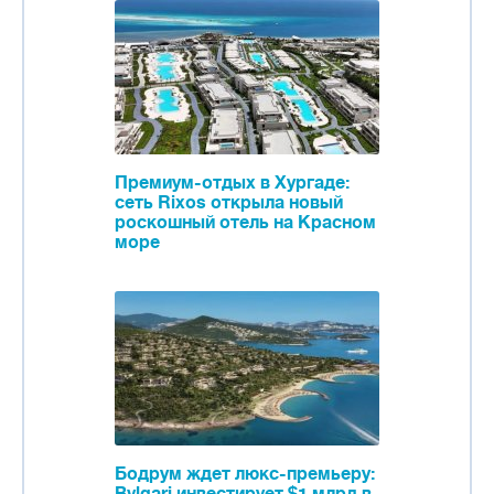
Премиум-отдых в Хургаде:
сеть Rixos открыла новый
роскошный отель на Красном
море
Бодрум ждет люкс-премьеру: