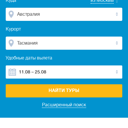
Куда
из Москвы
Австралия
Курорт
Тасмания
Удобные даты вылета
НАЙТИ ТУРЫ
Расширенный поиск