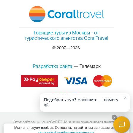
Горящие туры из Москвы
- от
туристического агентства CoralTravel
© 2007—2026.
Разработка сайта
— Телемарк
×
Подобрать тур? Напишите — помогу
👋
×
Этот сайт защищен reCAPTCHA, к нему применяются
политика
конфиденциальности
и
условия обслуживания
Google.
Мы используем cookies. Оставаясь на сайте, вы соглашаетесь с
Данный интернет сайт носит исключительно информационный
политикой конфиденциальности
.