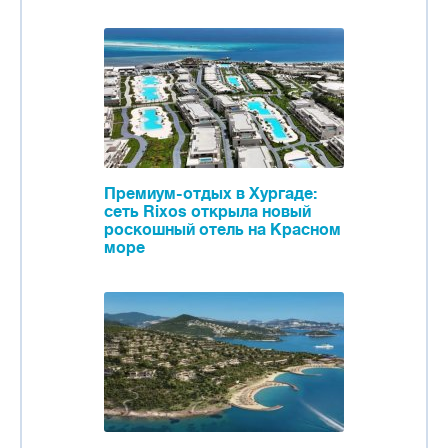
Премиум-отдых в Хургаде:
сеть Rixos открыла новый
роскошный отель на Красном
море