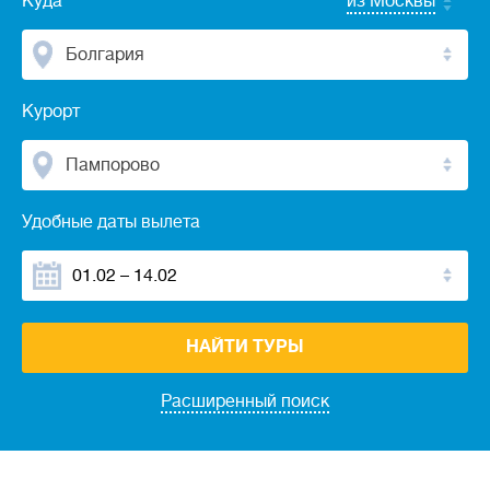
Куда
из Москвы
Болгария
Курорт
Пампорово
Удобные даты вылета
НАЙТИ ТУРЫ
Расширенный поиск