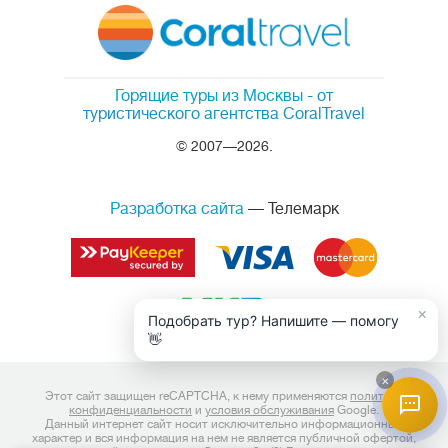
Горящие туры из Москвы
- от
туристического агентства CoralTravel
© 2007—2026.
Разработка сайта
— Телемарк
×
Подобрать тур? Напишите — помогу
👋
×
Этот сайт защищен reCAPTCHA, к нему применяются
политика
конфиденциальности
и
условия обслуживания
Google.
Данный интернет сайт носит исключительно информационный
характер и вся информация на нем не является публичной офертой,