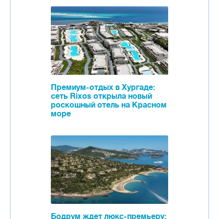
Премиум-отдых в Хургаде:
сеть Rixos открыла новый
роскошный отель на Красном
море
Бодрум ждет люкс-премьеру: