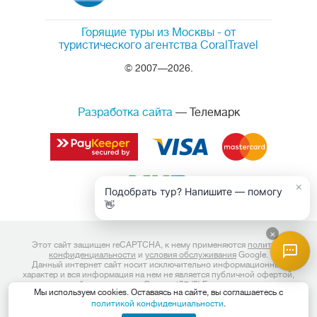
Горящие туры из Москвы
- от
туристического агентства CoralTravel
© 2007—2026.
Разработка сайта
— Телемарк
×
Подобрать тур? Напишите — помогу
👋
×
Этот сайт защищен reCAPTCHA, к нему применяются
политика
конфиденциальности
и
условия обслуживания
Google.
Данный интернет сайт носит исключительно информационный
характер и вся информация на нем не является публичной офертой,
определяемой положениями Статьи 437 (2) Гражданского кодекса
Мы используем cookies. Оставаясь на сайте, вы соглашаетесь с
Российской Федерации. Для получения подробной информации о
политикой конфиденциальности
.
наличии и стоимости, пожалуйста, обращайтесь к менеджерам по
продажам.