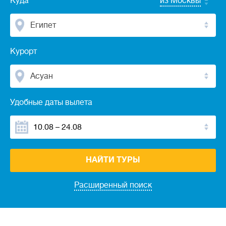
Куда
из Москвы
Египет
Курорт
Асуан
Удобные даты вылета
НАЙТИ ТУРЫ
Расширенный поиск