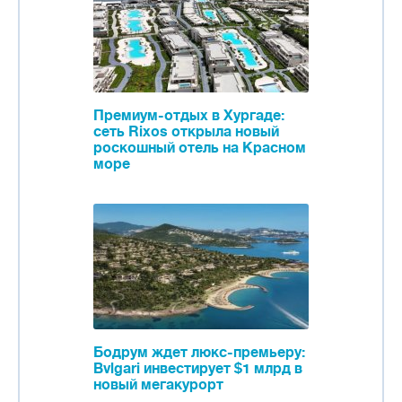
Премиум-отдых в Хургаде:
сеть Rixos открыла новый
роскошный отель на Красном
море
Бодрум ждет люкс-премьеру:
Bvlgari инвестирует $1 млрд в
новый мегакурорт