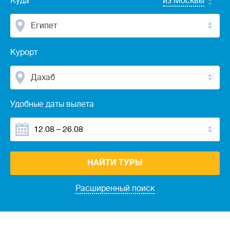
Куда
из Москвы
Египет
Курорт
Дахаб
Удобные даты вылета
НАЙТИ ТУРЫ
Расширенный поиск