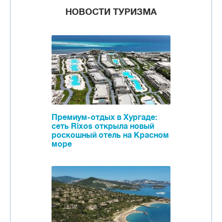
НОВОСТИ ТУРИЗМА
Премиум-отдых в Хургаде:
сеть Rixos открыла новый
роскошный отель на Красном
море