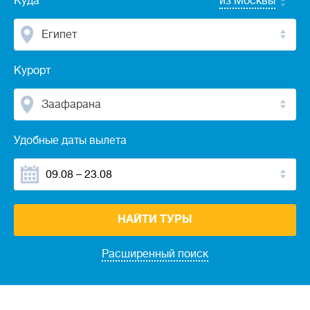
Куда
из Москвы
Египет
Курорт
Заафарана
Удобные даты вылета
НАЙТИ ТУРЫ
Расширенный поиск