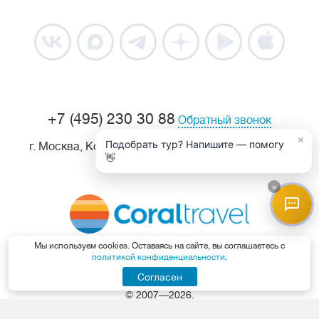
+7 (495) 230 30 88
Обратный звонок
×
Подобрать тур? Напишите — помогу
г. Москва, Козицкий пер, д. 1А, 1 этаж, офис 105.
👋
Где купить тур
×
Мы используем cookies. Оставаясь на сайте, вы соглашаетесь с
политикой конфиденциальности
.
Горящие туры из Москвы
- от
туристического агентства CoralTravel
Согласен
© 2007—2026.