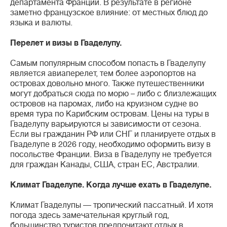
департамента Франции. В результате в регионе
заметно французское влияние: от местных блюд до
языка и валюты.
Перелет и визы в Гваделупу.
Самым популярным способом попасть в Гваделупу
является авиаперелет, тем более аэропортов на
островах довольно много. Также путешественники
могут добраться сюда по морю – либо с близлежащих
островов на паромах, либо на круизном судне во
время тура по Карибским островам. Цены на туры в
Гваделупу варьируются ы зависимости от сезона.
Если вы гражданин РФ или СНГ и планируете отдых в
Гваделупе в 2026 году, необходимо оформить визу в
посольстве Франции. Виза в Гваделупу не требуется
для граждан Канады, США, стран ЕС, Австралии.
Климат Гваделупе. Когда лучше ехать в Гваделупе.
Климат Гваделупы — тропический пассатный. И хотя
погода здесь замечательная круглый год,
большинство туристов предпочитают отдых в