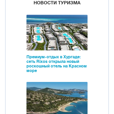
НОВОСТИ ТУРИЗМА
Премиум-отдых в Хургаде:
сеть Rixos открыла новый
роскошный отель на Красном
море