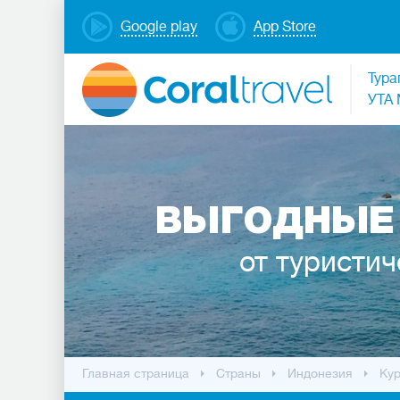
Google play
App Store
Тура
УТА 
ВЫГОДНЫЕ
от туристич
Главная страница
Cтраны
Индонезия
Ку