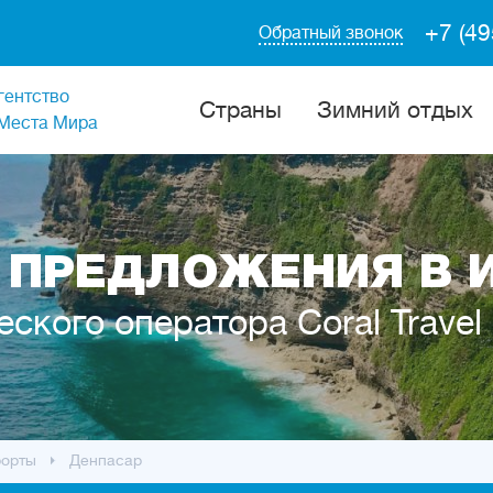
+7 (49
Обратный звонок
гентство
Cтраны
Зимний отдых
Места Мира
 ПРЕДЛОЖЕНИЯ В 
еского оператора Coral Travel
рорты
Денпасар