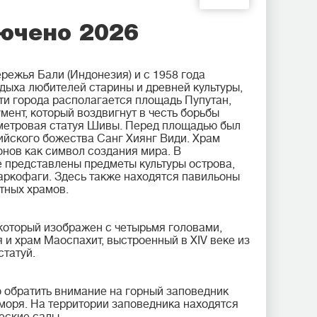
лючено 2026
режья Бали (Индонезия) и с 1958 года
тдыха любителей старины и древней культуры,
сти города располагается площадь Пупутан,
ент, который воздвигнут в честь борьбы
метровая статуя Шивы. Перед площадью был
ийского божества Санг Хиянг Види. Храм
онов как символ создания мира. В
е представлены предметы культуры острова,
саркофаги. Здесь также находятся павильоны
тных храмов.
 который изображен с четырьмя головами,
 и храм Маоспахит, выстроенный в
XIV веке из
статуй.
о обратить внимание на горный заповедник
моря. На территории заповедника находятся