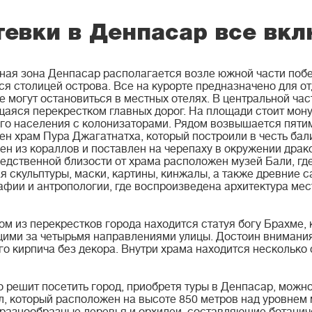
тевки в Денпасар все вк
ная зона Денпасар располагается возле южной части побе
ся столицей острова. Все на курорте предназначено для о
е могут остановиться в местных отелях. В центральной ча
аяся перекрестком главных дорог. На площади стоит монум
го населения с колонизаторами. Рядом возвышается пяти
ен храм Пура Джагатнатха, который построили в честь бал
ен из кораллов и поставлен на черепаху в окружении драк
едственной близости от храма расположен музей Бали, гд
я скульптуры, маски, картины, кинжалы, а также древние 
афии и антропологии, где воспроизведена архитектура мес
ом из перекрестков города находится статуя богу Брахме,
ими за четырьмя направлениями улицы. Достоин внимания
го кирпича без декора. Внутри храма находится несколько 
то решит посетить город, приобретя туры в Денпасар, можн
л, который расположен на высоте 850 метров над уровнем 