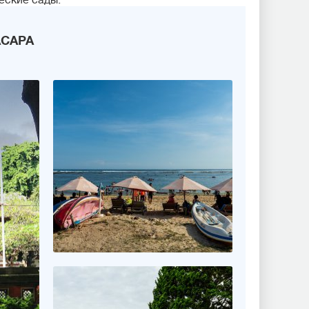
еские сады.
АСАРА