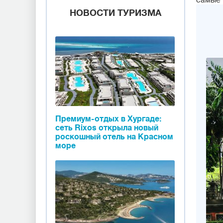
самые 
НОВОСТИ ТУРИЗМА
Премиум-отдых в Хургаде:
сеть Rixos открыла новый
роскошный отель на Красном
море