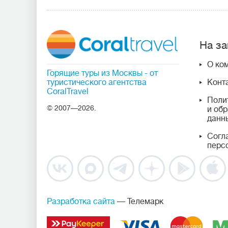
На за
О ко
Горящие туры из Москвы
- от
туристического агентства
Конт
CoralTravel
Поли
© 2007—2026.
и об
данн
Согл
перс
Разработка сайта
— Телемарк