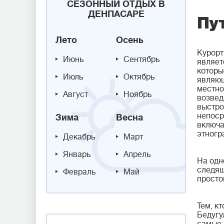
СЕЗОННЫЙ ОТДЫХ В
ДЕНПАСАРЕ
Пу
Лето
Осень
Курорт
Июнь
Сентябрь
являет
которы
Июль
Октябрь
являющ
местно
Август
Ноябрь
возвед
выстро
непоср
Зима
Весна
включа
этногр
Декабрь
Март
Январь
Апрель
На одн
следящ
Февраль
Май
просто
Тем, к
Бедугу