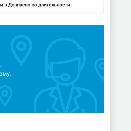
ы в Денпасар по длительности
е
зму.