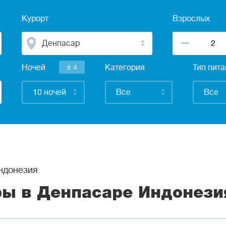
Курорт
Взрослых
Денпасар
±
Ночей
4
Категория
Тип пит
10 ночей
Все
Все
донезия
ры в Денпасаре Индонези