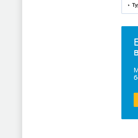
Ту
М
б