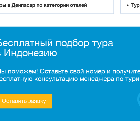
ры в Денпасар по категории отелей
Тур
Бесплатный подбор тура
в Индонезию
ы поможем! Оставьте свой номер и получит
есплатную консультацию менеджера по тури
Оставить заявку