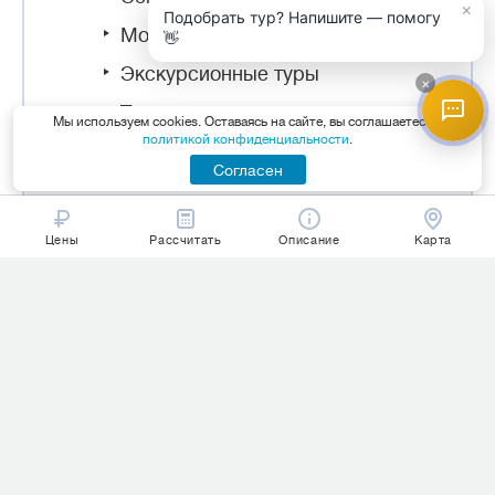
×
Подобрать тур? Напишите — помогу
Молодежный отдых
👋
Экскурсионные туры
×
Туры с детьми
Мы используем cookies. Оставаясь на сайте, вы соглашаетесь с
политикой конфиденциальности
.
Согласен
СЕЗОННЫЙ ОТДЫХ НА БАА АТОЛЛЕ
Цены
Рассчитать
Описание
Карта
Лето
Осень
Июнь
Сентябрь
Июль
Октябрь
Август
Ноябрь
Зима
Весна