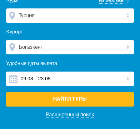
Куда
из Москвы
Турция
Курорт
Богазкент
Удобные даты вылета
НАЙТИ ТУРЫ
Расширенный поиск