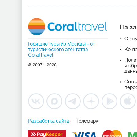
На за
О ко
Горящие туры из Москвы
- от
туристического агентства
Конт
CoralTravel
Поли
© 2007—2026.
и об
данн
Согл
перс
Разработка сайта
— Телемарк