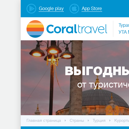
Google play
App Store
Тура
УТА 
ВЫГОДНЫ
от туристич
Главная страница
Cтраны
Турция
Курорт