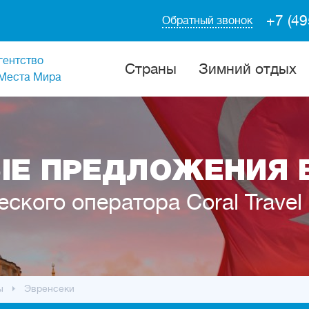
+7 (49
Обратный звонок
гентство
Cтраны
Зимний отдых
Места Мира
Е ПРЕДЛОЖЕНИЯ 
еского оператора Coral Travel
ы
Эвренсеки