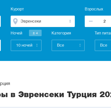
Курорт
Взрослых
Эвренсеки
±
Ночей
4
Категория
Тип пит
10 ночей
Все
Все
рция
ры в Эвренсеки Турция 20