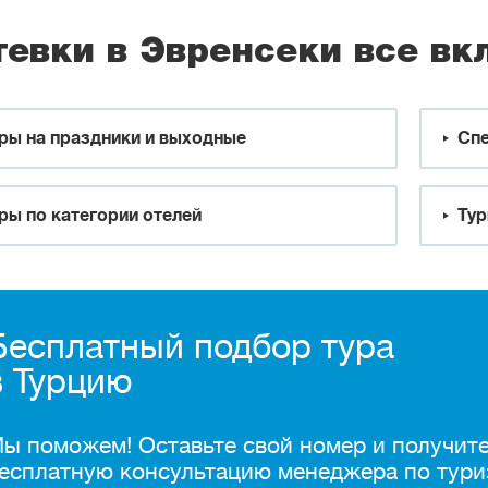
тевки в Эвренсеки все вк
ры на праздники и выходные
Спе
ры по категории отелей
Тур
Бесплатный подбор тура
в Турцию
ы поможем! Оставьте свой номер и получит
есплатную консультацию менеджера по тури