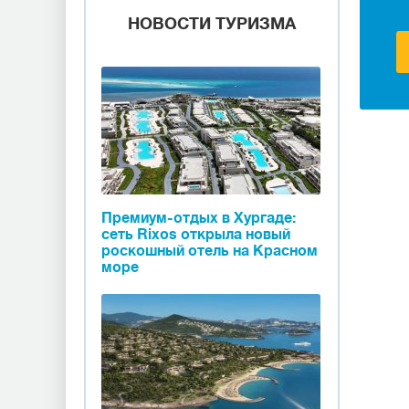
НОВОСТИ ТУРИЗМА
Премиум-отдых в Хургаде:
сеть Rixos открыла новый
роскошный отель на Красном
море