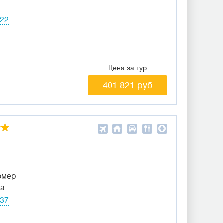
222
Цена за тур
401 821 руб.
омер
ра
937