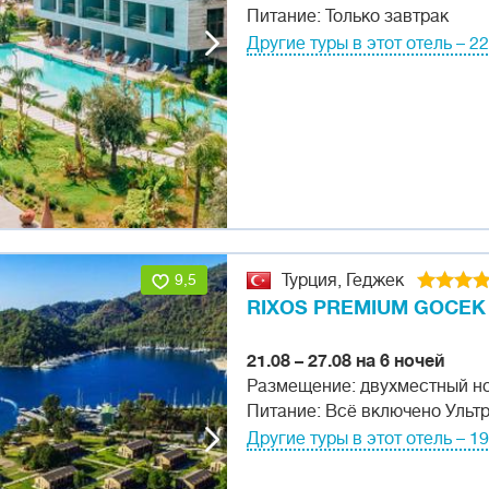
Питание: Только завтрак
Другие туры в этот отель – 2
9,5
Турция, Геджек
RIXOS PREMIUM GOCEK
21.08 – 27.08 на 6 ночей
Размещение: двухместный н
Питание: Всё включено Ульт
Другие туры в этот отель – 1