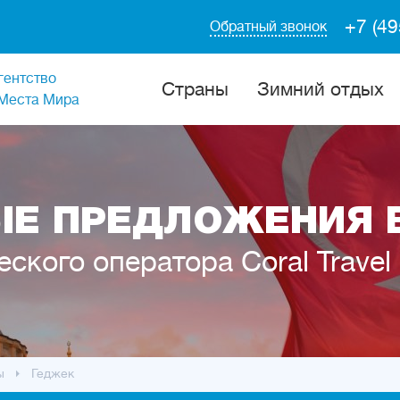
+7 (49
Обратный звонок
гентство
Cтраны
Зимний отдых
Места Мира
Е ПРЕДЛОЖЕНИЯ 
еского оператора Coral Travel
ы
Геджек