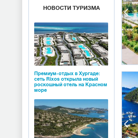
НОВОСТИ ТУРИЗМА
Премиум-отдых в Хургаде:
сеть Rixos открыла новый
роскошный отель на Красном
море