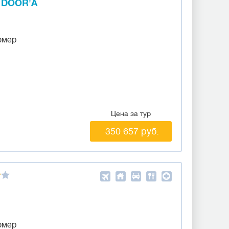
 DOOR'A
омер
Цена за тур
350 657 руб.
омер