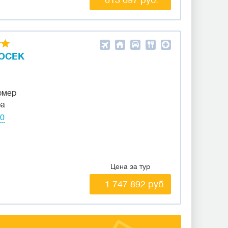
GOCEK
омер
ра
30
Цена за тур
1 747 892 руб.