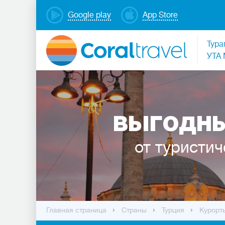
Google play
App Store
Тура
УТА 
ВЫГОДНЫ
от туристич
Главная страница
Cтраны
Турция
Курорт