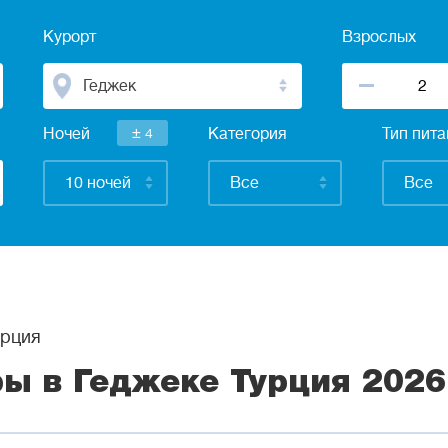
Курорт
Взрослых
Геджек
±
Ночей
4
Категория
Тип пит
10 ночей
Все
Все
рция
ры в Геджеке Турция 2026