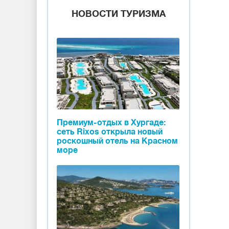
НОВОСТИ ТУРИЗМА
Премиум-отдых в Хургаде:
сеть Rixos открыла новый
роскошный отель на Красном
море