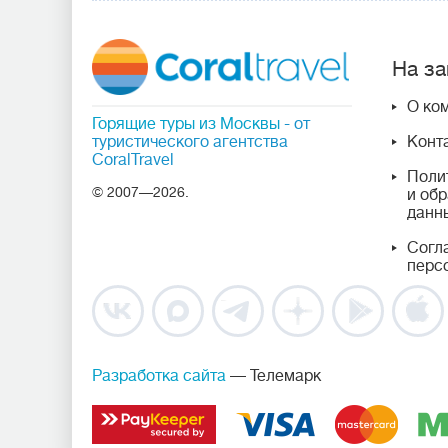
На за
О ко
Горящие туры из Москвы
- от
туристического агентства
Конт
CoralTravel
Поли
© 2007—2026.
и об
данн
Согл
перс
Разработка сайта
— Телемарк