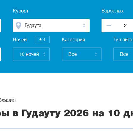
Курорт
Взрослых
Гудаута
±
Ночей
4
Категория
Тип пит
10 ночей
Все
Все
хазия
ры в Гудауту 2026 на 10 д