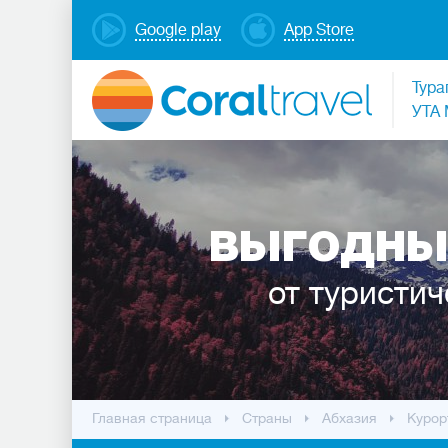
Google play
App Store
Тура
УТА 
ВЫГОДНЫ
от туристич
Главная страница
Cтраны
Абхазия
Курор