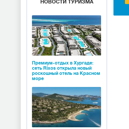
НОВОСТИ ТУРИЗМА
Премиум-отдых в Хургаде:
сеть Rixos открыла новый
роскошный отель на Красном
море