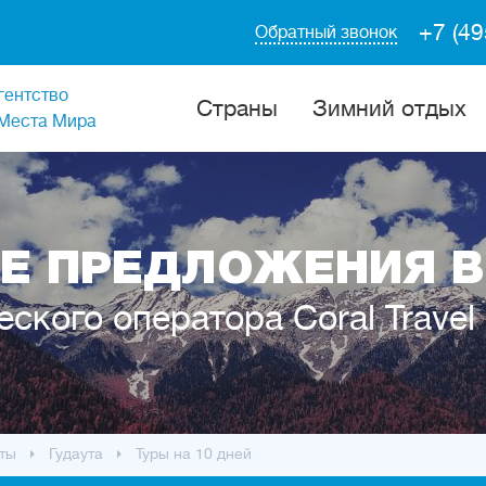
+7 (49
Обратный звонок
гентство
Cтраны
Зимний отдых
Места Мира
Е ПРЕДЛОЖЕНИЯ В
еского оператора Coral Travel
ты
Гудаута
Туры на 10 дней